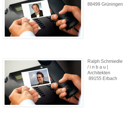
88499 Grüningen
Ralph Schmiedle
/ i n b a u |
Architekten
89155 Erbach